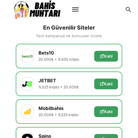
En Güvenilir Siteler
Yeni kampanya ve bonusları incele
Type
Bets10
your
Katıl
search
20.000₺ + %300 kripto
query
and
hit
enter:
JETBET
Katıl
%325 kripto + 20.000₺
Mobilbahis
Katıl
20.000₺ + %225 kripto
Spino