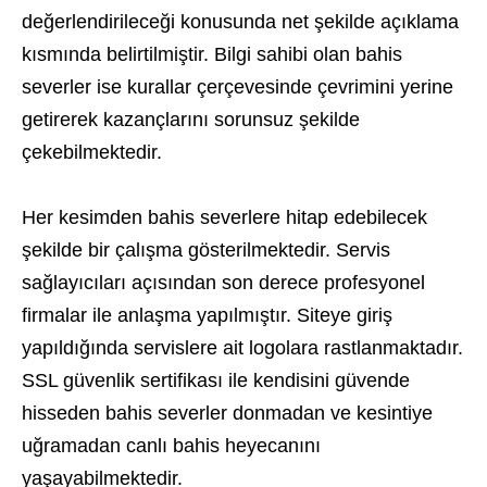
değerlendirileceği konusunda net şekilde açıklama
kısmında belirtilmiştir. Bilgi sahibi olan bahis
severler ise kurallar çerçevesinde çevrimini yerine
getirerek kazançlarını sorunsuz şekilde
çekebilmektedir.
Her kesimden bahis severlere hitap edebilecek
şekilde bir çalışma gösterilmektedir. Servis
sağlayıcıları açısından son derece profesyonel
firmalar ile anlaşma yapılmıştır. Siteye giriş
yapıldığında servislere ait logolara rastlanmaktadır.
SSL güvenlik sertifikası ile kendisini güvende
hisseden bahis severler donmadan ve kesintiye
uğramadan canlı bahis heyecanını
yaşayabilmektedir.