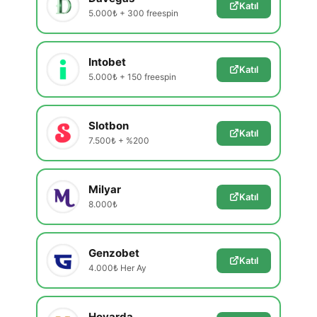
Katıl
5.000₺ + 300 freespin
Intobet
Katıl
5.000₺ + 150 freespin
Slotbon
Katıl
7.500₺ + %200
Milyar
Katıl
8.000₺
Genzobet
Katıl
4.000₺ Her Ay
Hovarda