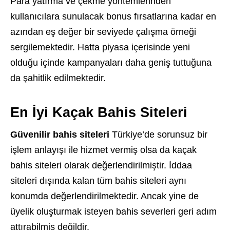
Para yatırma ve çekme yöntemlerinden
kullanıcılara sunulacak bonus fırsatlarına kadar en
azından eş değer bir seviyede çalışma örneği
sergilemektedir. Hatta piyasa içerisinde yeni
olduğu içinde kampanyaları daha geniş tuttuğuna
da şahitlik edilmektedir.
En İyi Kaçak Bahis Siteleri
Güvenilir bahis siteleri
Türkiye’de sorunsuz bir
işlem anlayışı ile hizmet vermiş olsa da kaçak
bahis siteleri olarak değerlendirilmiştir. İddaa
siteleri dışında kalan tüm bahis siteleri aynı
konumda değerlendirilmektedir. Ancak yine de
üyelik oluşturmak isteyen bahis severleri geri adım
attırabilmiş değildir.