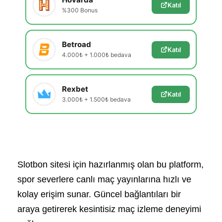
Katıl
%300 Bonus
Betroad
Katıl
4.000₺ + 1.000₺ bedava
Rexbet
Katıl
3.000₺ + 1.500₺ bedava
Slotbon sitesi için hazırlanmış olan bu platform,
spor severlere canlı maç yayınlarına hızlı ve
kolay erişim sunar. Güncel bağlantıları bir
araya getirerek kesintisiz maç izleme deneyimi