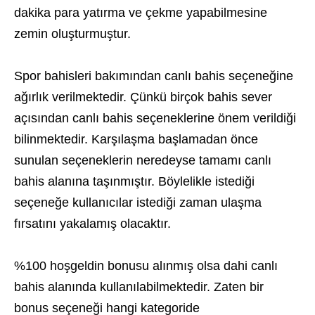
dakika para yatırma ve çekme yapabilmesine
zemin oluşturmuştur.
Spor bahisleri bakımından canlı bahis seçeneğine
ağırlık verilmektedir. Çünkü birçok bahis sever
açısından canlı bahis seçeneklerine önem verildiği
bilinmektedir. Karşılaşma başlamadan önce
sunulan seçeneklerin neredeyse tamamı canlı
bahis alanına taşınmıştır. Böylelikle istediği
seçeneğe kullanıcılar istediği zaman ulaşma
fırsatını yakalamış olacaktır.
%100 hoşgeldin bonusu alınmış olsa dahi canlı
bahis alanında kullanılabilmektedir. Zaten bir
bonus seçeneği hangi kategoride