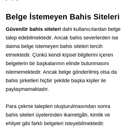
Belge İstemeyen Bahis Siteleri
Güvenilir bahis siteleri
dahi kullanıcılardan belge
talep edebilmektedir. Ancak bahis severlerden ise
daima belge istemeyen bahis siteleri tercih
etmektedir. Çünkü kendi kişisel bilgilerini içeren
belgelerin bir başkalarının elinde bulunmasını
istememektedir. Ancak belge gönderilmiş olsa da
bahis şirketleri hiçbir şekilde başka kişiler ile
paylaşmamaktadır.
Para çekme talepleri oluşturulmasından sonra
bahis siteleri üyelerinden ikametgâh, kimlik ve
ehliyet gibi farklı belgeleri isteyebilmektedir.