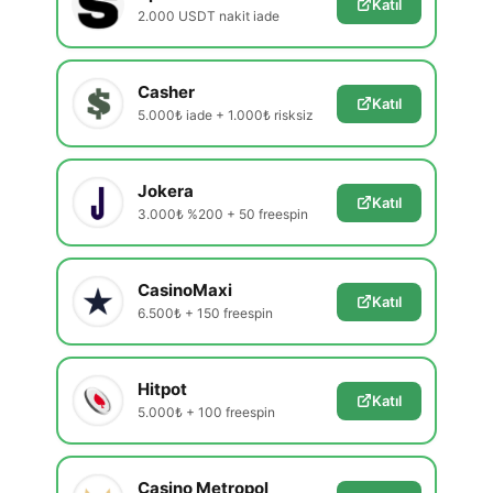
Katıl
2.000 USDT nakit iade
Casher
Katıl
5.000₺ iade + 1.000₺ risksiz
Jokera
Katıl
3.000₺ %200 + 50 freespin
CasinoMaxi
Katıl
6.500₺ + 150 freespin
Hitpot
Katıl
5.000₺ + 100 freespin
Casino Metropol