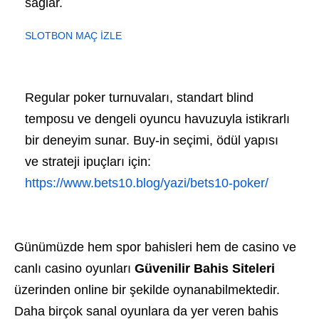
sağlar.
SLOTBON MAÇ İZLE
Regular poker turnuvaları, standart blind
temposu ve dengeli oyuncu havuzuyla istikrarlı
bir deneyim sunar. Buy-in seçimi, ödül yapısı
ve strateji ipuçları için:
https://www.bets10.blog/yazi/bets10-poker/
Günümüzde hem spor bahisleri hem de casino ve
canlı casino oyunları
Güvenilir Bahis Siteleri
üzerinden online bir şekilde oynanabilmektedir.
Daha birçok sanal oyunlara da yer veren bahis